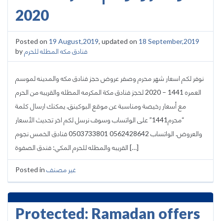
2020
Posted on
19 August,2019
, updated on
18 September,2019
by
فنادق مكه المطله للحرم
نوفر لكم اسعار شهر محرم وصفر عروض حجز فنادق مكه والمدينه لموسم
العمره 1441 – 2020 لحجز فنادق مكة المكرمه المطله والقريبه من الحرم
مع أسعار رخيصة ومناسبة عن موقع البوكينق. يمكنك ارسال كلمة
“محرم1441” على الواتساب وسوف نرسل لكم اخر تحديث الأسعار
والعروض. الواتساب 0562428642 0503733801 فنادق الخمس نجوم
القريبه والمطله للحرم المكي: فندق الصفوة […]
Posted in
غير مصنف
Protected: Ramadan offers