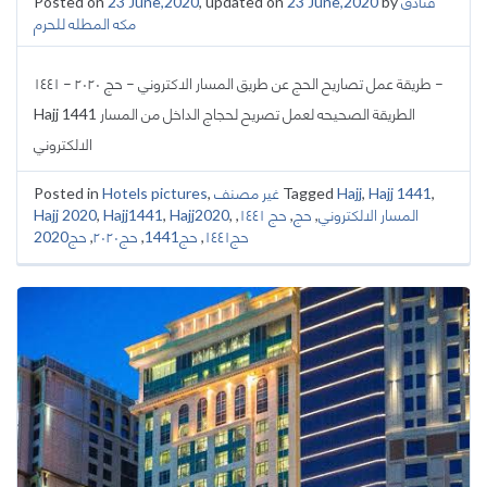
Posted on
23 June,2020
, updated on
23 June,2020
by
فنادق
مكه المطله للحرم
طريقة عمل تصاريح الحج عن طريق المسار الاكتروني – حج ٢٠٢٠ – ١٤٤١ –
Hajj 1441 الطريقة الصحيحه لعمل تصريح لحجاج الداخل من المسار
الالكتروني
Posted in
Hotels pictures
,
غير مصنف
Tagged
Hajj
,
Hajj 1441
,
Hajj 2020
,
Hajj1441
,
Hajj2020
,
,
حج ١٤٤١
,
حج
,
المسار الالكتروني
حج2020
,
حج٢٠٢٠
,
حج1441
,
حج١٤٤١