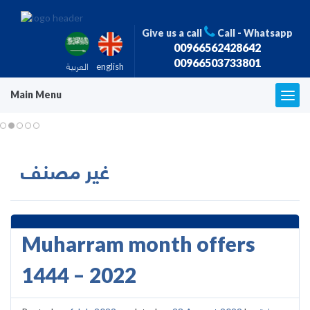
Give us a call
Call - Whatsapp
00966562428642
00966503733801
العربية
english
Main Menu
T
o
g
g
l
غير مصنف
e
n
a
v
i
g
Muharram month offers
a
t
1444 – 2022
i
o
n