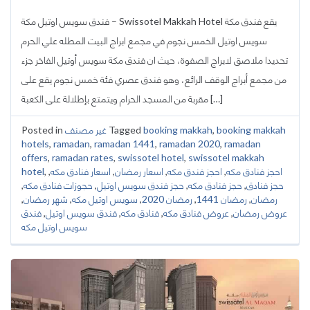
فندق سويس اوتيل مكة – Swissotel Makkah Hotel يقع فندق مكة
سويس اوتيل الخمس نجوم في مجمع ابراج البيت المطله علي الحرم
تحديدا ملاصق لابراج الصفوة، حيث ان فندق مكة سويس أوتيل الفاخر جزء
من مجمع أبراج الوقف الرائع، وهو فندق عصري فئة خمس نجوم يقع على
مقربة من المسجد الحرام ويتمتع بإطلالة على الكعبة […]
booking makkah
,
booking makkah
Tagged
غير مصنف
Posted in
hotels
,
ramadan
,
ramadan 1441
,
ramadan 2020
,
ramadan
offers
,
ramadan rates
,
swissotel hotel
,
swissotel makkah
احجز فنادق مكه
,
احجز فندق مكه
,
اسعار رمضان
,
اسعار فنادق مكه
,
,
hotel
حجز فنادق
,
حجز فنادق مكه
,
حجز فندق سويس اوتيل
,
حجوزات فنادق مكه
,
رمضان
,
رمضان 1441
,
رمضان 2020
,
سويس اوتيل مكه
,
شهر رمضان
,
عروض رمضان
,
عروض فنادق مكه
,
فنادق مكه
,
فندق سويس اوتيل
,
فندق
سويس اوتيل مكه