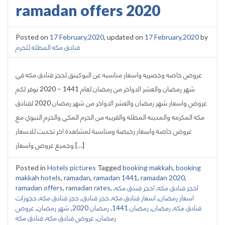
ramadan offers 2020
Posted on
17 February,2020
, updated on
17 February,2020
by
فنادق مكه المطله للحرم
عروض خاصه وحصريه واسعار مناسبه عن البوكينق لحجز فنادق مكه في
شهر رمضان والعشر الاواخر من رمضان لعام 1441 – 2020 نوفر لكم
عروض واسعار شهر رمضان والعشر الاواخر من شهر رمضان 2020 لفنادق
مكه المكرمه والمدينه المطله والقريبه من الحرم المكي والحرم النبوي مع
عروض خاصة واسعار رخيصة ومناسبة لمشاهدة اخر تحديث للاسعار
وجميع عروض واسعار […]
Posted in
Hotels pictures
Tagged
booking makkah
,
booking
makkah hotels
,
ramadan
,
ramadan 1441
,
ramadan 2020
,
احجز فنادق مكه
,
احجز فندق مكه
,
,
ramadan rates
,
ramadan offers
اسعار رمضان
,
اسعار فنادق مكه
,
حجز فنادق
,
حجز فنادق مكه
,
حجوزات
فنادق مكه
,
رمضان
,
رمضان 1441
,
رمضان 2020
,
شهر رمضان
,
عروض
رمضان
,
عروض فنادق مكه
,
فنادق مكه