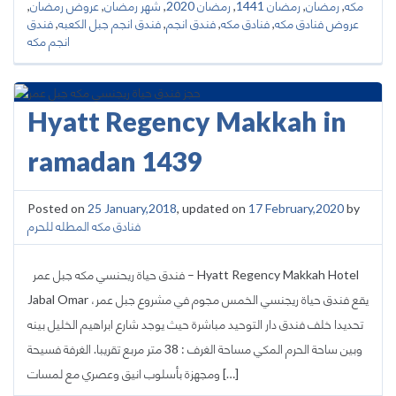
مكه
,
رمضان
,
رمضان 1441
,
رمضان 2020
,
شهر رمضان
,
عروض رمضان
,
عروض فنادق مكه
,
فنادق مكه
,
فندق انجم
,
فندق انجم جبل الكعبه
,
فندق
انجم مكه
Hyatt Regency Makkah in
ramadan 1439
Posted on
25 January,2018
, updated on
17 February,2020
by
فنادق مكه المطله للحرم
فندق حياة ريحنسي مكه جبل عمر – Hyatt Regency Makkah Hotel
Jabal Omar يقع فندق حياة ريجنسي الخمس مجوم في مشروع جبل عمر،
تحديدا خلف فندق دار التوحيد مباشرة حيث يوجد شارع ابراهيم الخليل بينه
وبين ساحة الحرم المكي مساحة الغرف : 38 متر مربع تقريبا. الغرفة فسيحة
ومجهزة بأسلوب انيق وعصري مع لمسات […]