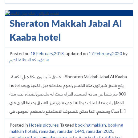
Sheraton Makkah Jabal Al
Kaaba hotel
Posted on
18 February,2018
, updated on
17 February,2020
by
فنادق مكه المطله للحرم
فندق شيراتون مكة جبل الكعبة – Sheraton Makkah Jabal Al Kaaba
hotel يقع فندق شيراتون مكة الخمس نجوم بمنطقة جبل الكعبة ويبعد
800 متر فقط عن ساحة المسجد الحرام حيث انه ملاصق لفندق انجم مكة
المقابل لتوسعة الملك عبدالله الجديدة .ويتميز الفندق بخدمة الواي فاي
مجانًا ومطعم، كما يمكن للضيوف الاستمتاع بالمطعم الموجود في […]
Posted in
Hotels pictures
Tagged
booking makkah
,
booking
makkah hotels
,
ramadan
,
ramadan 1441
,
ramadan 2020
,
احجز فنادق مكه
,
احجز فندق مكه
,
,
ramadan rates
,
ramadan offers