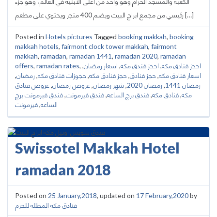
الكعبه والمسجد الحرام وهو واحد من اعلى الأبنية في العالم، وهو جزء
رئيسي من مجمع ابراج البيت ويضم 400 متجر ويحتوي على مطعم […]
Posted in
Hotels pictures
Tagged
booking makkah
,
booking
makkah hotels
,
fairmont clock tower makkah
,
fairmont
makkah
,
ramadan
,
ramadan 1441
,
ramadan 2020
,
ramadan
احجز فنادق مكه
,
احجز فندق مكه
,
اسعار رمضان
,
,
ramadan rates
,
offers
اسعار فنادق مكه
,
حجز فنادق
,
حجز فنادق مكه
,
حجوزات فنادق مكه
,
رمضان
,
رمضان 1441
,
رمضان 2020
,
شهر رمضان
,
عروض رمضان
,
عروض فنادق
مكه
,
فنادق مكه
,
فندق برج الساعه
,
فندق فيرمونت
,
فندق فيرمونت برج
الساعه
,
فيرمونت
Swissotel Makkah Hotel
ramadan 2018
Posted on
25 January,2018
, updated on
17 February,2020
by
فنادق مكه المطله للحرم