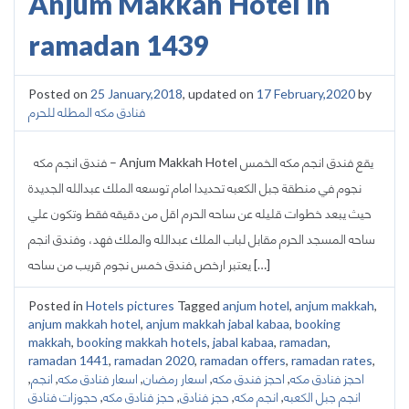
Anjum Makkah Hotel in
ramadan 1439
Posted on
25 January,2018
, updated on
17 February,2020
by
فنادق مكه المطله للحرم
فندق انجم مكه – Anjum Makkah Hotel يقع فندق انجم مكه الخمس
نجوم في منطقة جبل الكعبه تحديدا امام توسعه الملك عبدالله الجديدة
حيث يبعد خطوات قليله عن ساحه الحرم اقل من دقيقه فقط وتكون علي
ساحه المسجد الحرم مقابل لباب الملك عبدالله والملك فهد، وفندق انجم
يعتبر ارخص فندق خمس نجوم قريب من ساحه […]
Posted in
Hotels pictures
Tagged
anjum hotel
,
anjum makkah
,
anjum makkah hotel
,
anjum makkah jabal kabaa
,
booking
makkah
,
booking makkah hotels
,
jabal kabaa
,
ramadan
,
ramadan 1441
,
ramadan 2020
,
ramadan offers
,
ramadan rates
,
احجز فنادق مكه
,
احجز فندق مكه
,
اسعار رمضان
,
اسعار فنادق مكه
,
انجم
,
انجم جبل الكعبه
,
انجم مكه
,
حجز فنادق
,
حجز فنادق مكه
,
حجوزات فنادق