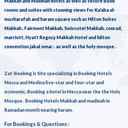
Makkah and Madinah hotels as well as secure Book
rooms and suites with stunning views for Ka'aba al-
musharafah and haram square such as Hilton Suites
Makkah , Fairmont Makkah, Swissotel Makkah, conrad,
marriott, Hyatt Regncy Makkah Hotel and hilton
convention jabal omar ، as well as the holy mosque .
Zat-Booking is Site specializing in Booking Hotels
Mecca and Medina five-star and four-star and
economic. Booking a hotel in Mecca near the the Holy
Mosque . Booking Hotels Makkah and madinah in
Ramadan month nearing haram.
For Bookings & Questions :