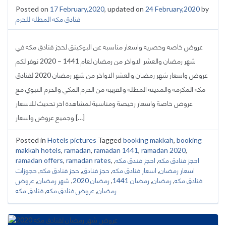
Posted on
17 February,2020
, updated on
24 February,2020
by
فنادق مكه المطله للحرم
عروض خاصه وحصريه واسعار مناسبه عن البوكينق لحجز فنادق مكه في
شهر رمضان والعشر الاواخر من رمضان لعام 1441 – 2020 نوفر لكم
عروض واسعار شهر رمضان والعشر الاواخر من شهر رمضان 2020 لفنادق
مكه المكرمه والمدينه المطله والقريبه من الحرم المكي والحرم النبوي مع
عروض خاصة واسعار رخيصة ومناسبة لمشاهدة اخر تحديث للاسعار
وجميع عروض واسعار […]
Posted in
Hotels pictures
Tagged
booking makkah
,
booking
makkah hotels
,
ramadan
,
ramadan 1441
,
ramadan 2020
,
احجز فنادق مكه
,
احجز فندق مكه
,
,
ramadan rates
,
ramadan offers
اسعار رمضان
,
اسعار فنادق مكه
,
حجز فنادق
,
حجز فنادق مكه
,
حجوزات
فنادق مكه
,
رمضان
,
رمضان 1441
,
رمضان 2020
,
شهر رمضان
,
عروض
رمضان
,
عروض فنادق مكه
,
فنادق مكه