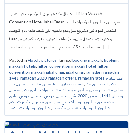
فندق مكه هيلتون للمؤتمرات جبل عمر – Hilton Makkah
Convention Hotel Jabal Omar يقع فندق هيلتون للمؤتمرات الجديد
الخمس نجوم في مشروع جبل عمر بالجهة التي خلف فندق دار التوحيد
وتحديدا جنب فندق ماريوت ( شاهد الفيديو ااتعرف اكثر عن موقعه )
مساحة الغرف : 35 متر مربع تقريبا وهو قريب من ساحه الحرم […]
Posted in
Hotels pictures
Tagged
booking makkah
,
booking
makkah hotels
,
hilton convention makkah hotel
,
hilton
convention makkah jabal omar
,
jabal omar
,
ramadan
,
ramadan
احجز فنادق
,
ramadan rates
,
ramadan offers
,
ramadan 2020
,
1441
مكه
,
احجز فندق مكه
,
اسعار رمضان
,
اسعار فنادق مكه
,
حجز فنادق
,
حجز
فنادق مكه
,
حجز فندق هيلتون مؤتمرات مكه
,
حجوزات فنادق مكه
,
رمضان
,
رمضان 1441
,
رمضان 2020
,
شهر رمضان
,
عروض رمضان
,
عروض فنادق
مكه
,
فندق هيلتون مؤتمرات جبل عمر
,
فندق هيلتون مؤتمرات مكه
,
هيلتون للمؤتمرات
,
هيلتون مؤتمرات
,
هيلتون مؤتمرات جبل عمر