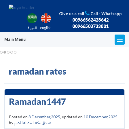
Give us a call
Call - Whatsapp
00966562428642
00966503733801
english
العربية
Main Menu
T
o
g
g
l
ramadan rates
e
n
a
v
i
g
Ramadan1447
a
t
i
Posted on
8 December,2025
, updated on
10 December,2025
o
فنادق مكه المطله للحرم
by
n