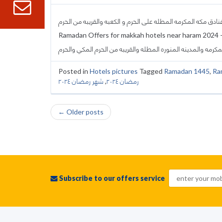
قبو عرض شهر رمضان والعشر الاواخر من رمضان ٢٠٢٤ – ١٤٤٥ لفنادق مكه المكرمه المطله على الحرم و الكعبه والقريبه من الحرم
Ramadan Offers for makkah hotels near haram 2024 – 1445 ا عروض واسعار شهر رمضان والعشر الاواخر من شهر
ssage
 booking
Posted in
Hotels pictures
Tagged
Ramadan 1445
,
Ra
شهر رمضان ٢٠٢٤
,
رمضان ٢٠٢٤
←
Older posts
Post navigation
Subscribe to our offers service