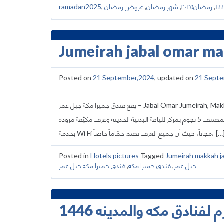
ramadan2025
,
عروض رمضان
,
شهر رمضان
,
رمضان٢٠٢٥
,
Jumeirah jabal omar ma
Posted on
21 September,2024
, updated on
21 Septe
يقع فندق جميرا مكة جبل عمر – Jabal Omar Jumeirah, Makkah في مكة المكرمة قريب للمسجد الحرام، وهو فندق مصنف 5 نجوم
يبعد مسافة 200 متر تقريبا من ساحه المسجد الحرام، كما يتميز الفندق المصنف 5 نجوم بمركز للياقة البدنية الحديثه وغرف مكيّفة مزودة
بخدمة Wi Fi مجاناً، حيث أن جميع الغرف تضم حمّاماً خاصاً
Posted in
Hotels pictures
Tagged
Jumeirah makkah j
فندق جميرا مكه جبل عمر
,
فندق جميرا مكه
,
جبل عمر
نادق مكه والمدينه 1446