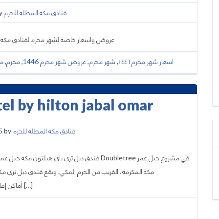
y
فنادق مكه المطله للحرم
عروض واسعار خاصة لشهر محرم لفنادق مكه الم
محر
,
محرم
,
عروض شهر محرم 1446
,
شهر محرم
,
اسعار شهر محرم ١٤٤٦
l by hilton jabal omar
5
by
فنادق مكه المطله للحرم
فندق دبل تري باي ه Doubletree في مشروع جبل عمر
مكة المكرمة، القريب من الحرم المكي. ويقع فندق دبل تري مك
DoubleTree Hilton Makkah Jabal Omar أماكن إقامة مع بار. تشمل […]