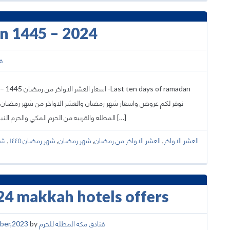
an 1445 – 2024
ف
المطله والقريبه من الحرم المكي والحرم النبوي مع عروض خاصة واسعار رخيصة ومناسبة لمشاهدة عروض […]
شهر
,
شهر رمضان ١٤٤٥
,
شهر رمضان
,
العشر الاواخر من رمضان
,
العشر الاواخر
4 makkah hotels offers
ber,2023
by
فنادق مكه المطله للحرم