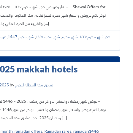
 for
والقريبه من الحرم المكي والحرم النبوي مع عروض خاصة واسعار رخيصة ومناسبة لمشاهدة […]
عرو
,
شهر محرم 1447
,
شهر محرم ١٤٤٧
,
شهر محرم
,
حجز شهر محرم ١٤٤٧
2025 makkah hotels
,2025
by
فنادق مكه المطله للحرم
عر –
نوفر لكم عروض
رمضان 2025 لحجز فنادق مكه المكرمه والمدينه المنوره المطله والقريبه من الحرم المكي والحرم النبوي […]
 month
,
ramadan offers
,
Ramadan rares
,
ramadan1446
,