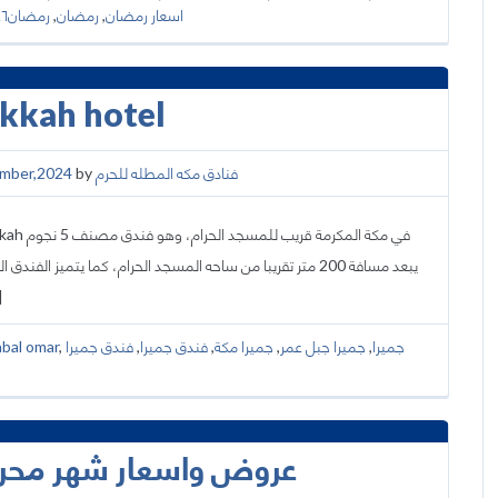
رمضان١٤٤٦
,
رمضان
,
اسعار رمضان
kkah hotel
mber,2024
by
فنادق مكه المطله للحرم
، […]
abal omar
,
فندق جميرا
,
فندق جميرا
,
جميرا مكة
,
جميرا جبل عمر
,
جميرا
عروض واسعار شهر محرم لف