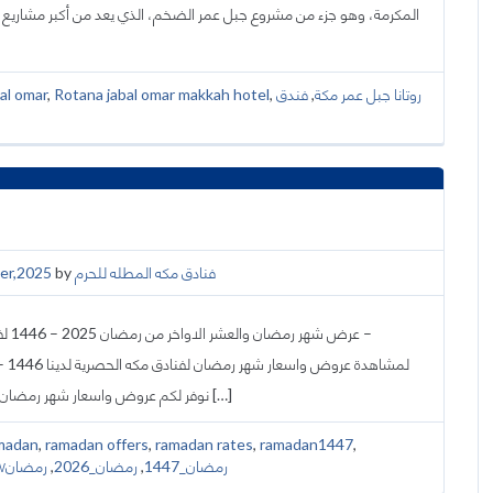
المكرمة، وهو جزء من مشروع جبل عمر الضخم، الذي يعد من أكبر مشاريع ا ​
al omar
,
Rotana jabal omar makkah hotel
,
فندق
,
روتانا جبل عمر مكة
er,2025
by
فنادق مكه المطله للحرم
عر –
لمشاهدة عروض 
نوفر لكم عروض واسعار شهر رمضان والعشر الاواخر من شهر رمضان 2025 لحجز فنادق مكه المكرمه […]
madan
,
ramadan offers
,
ramadan rates
,
ramadan1447
,
رمضان١٤٤٧
,
رمضان_2026
,
رمضان_1447