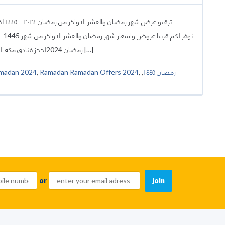
تر –
نوفر لكم قريب
رمضان 2024لحجز فنادق مكه المكرمه والمدينه المنوره المطله والقريبه من الحرم المكي والحرم […]
madan 2024
,
Ramadan Ramadan Offers 2024
,
,
رمضان ١٤٤٥
or