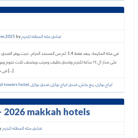
er,2025
by
فنادق مكه المطله للحرم
على مدار ال ٢٤ ساعه للحرم وفندق نظيف ومرتب ويصنف ثلاث نج
في مكان الإقامة مطعماً، وخدمات الغرف، ومكتب استقبال يعمل ع […]
zi towers hotel
,
فندق نوازي
,
فندق ابراج نوازي
,
ريع بخش
,
ابراج نوازي
– 2026 makkah hotels
y
فنادق مكه المطله للحرم