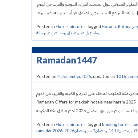
لتطوير العمراني حول المسجد الحرام. ​الموقع والقرب من الحرم
يُعد الموقع الاستراتيجي للفندق هو أبرز مميزاته، حيث يوفر: […]
Posted in
Hotels pictures
Tagged
Rotana
,
Rotana jab
فندق روتانا جبل عمر مكة
,
روتانا جبل عمر
Ramadan1447
Posted on
8 December,2025
, updated on
10 Decemb
ض شهر رمضان والعشر الاواخر من رمضان 2025 – 1446 لفنادق مكه المكرمه المطله على الحرم و الكعبه والقريبه من الحرم
Ramadan Offers for makkah hotels near haram 2025 – 1446 واسعار شهر رمضان لفنادق مكه الحصرية لدينا
Posted in
Hotels pictures
Tagged
booking hotels
,
ra
ramadan2026
,
رمضان2026
,
رمضان٢٠٢٦
,
رمضان1447
,