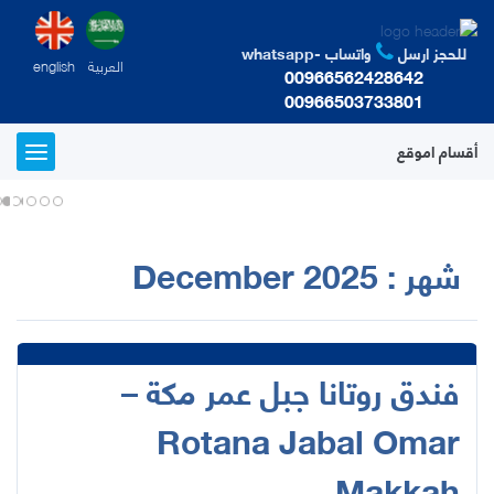
للحجز ارسل
واتساب -whatsapp
العربية
english
00966562428642
00966503733801
أقسام اموقع
T
o
g
g
l
شهر :
December 2025
e
n
a
v
i
فندق روتانا جبل عمر مكة –
g
a
t
Rotana Jabal Omar
i
o
Makkah
n