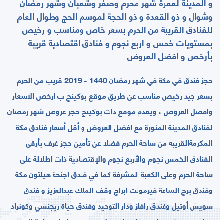
و المدينة لعمرة شهر محرم وصفر وشعبان وشهر رمضان
وشوال و ذو القعدة و ذو الحجة لموسم الحج وطوال العام
للفنادق القريبة من الحرم بسعر خاص ومناسب و رخيص
بمستويات خمس و اربع نجوم و فنادق اقتصادية قريبة
بأرخص و افضل العروض
حجز فندق في مكة في شهر رمضان 1440 - 2019 قريب من الحرم
بسعر جيد رخيص مناسب عن طريق موقع بوكينج ب ارخص الاسعار
وافضل العروض ، ويقدم ﻣﻮﻗﻊ ﺫﺍﺕ ﺑﻮﻛﻴﻨﺞ حجز عروض شهر رمضان
لفنادق المدينة المنورة مع اﻓﻀﻞ العروض ﻭ ﺃﻗﻞ ﺃﺳﻌﺎﺭ ﻓﻨﺎﺩﻕ ﻣﻜﺔ
ﺍﻟﻤﻜﺮﻣﺔالقريبه من ساحة الحرم ﻓﻀﻼ‌َ ﻋﻦ ﺗﺄﻣﻴﻦ ﺣﺠﺰ ﻏﺮﻑ ﺑﺄﺭﻗﻰ
الفنادق اﻟﺨﻤﺲ ﻧﺠﻮﻡ ﻭﺍﻷ‌ﺭﺑﻊ ﻧﺠﻮﻡ ﻭﺍﻹ‌ﻗﺘﺼﺎﺩﻳﺔ ﺫﺍﺕ ﺍﻃﻼ‌ﻟﺔ على
ساحة الحرم وﻋﻠﻰ ﺍﻟﻜﻌﺒﺔ ﺍﻟﻤﺸﺮﻓﺔ كما في فندق اجنحة هيلتون مكة
وفندق برج الساعة فيرمونت ابراج وقف الملك عبدالعزيز و فندق
سويس أوتيل وفندق رافلز ودار التوحيد وفندق حياة ريجنسي وكونراد