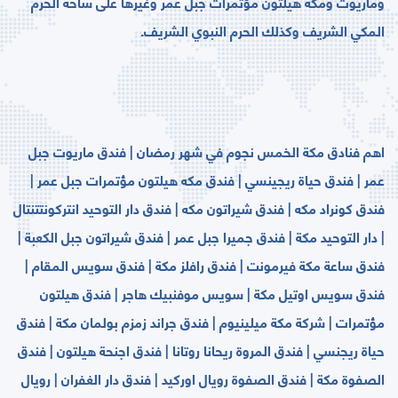
وماريوت ومكه هيلتون مؤتمرات جبل عمر وغيرها على ﺳﺎﺣﺔ ﺍﻟﺤﺮﻡ
ﺍﻟﻤﻜﻲ ﺍﻟﺸﺮﻳﻒ ﻭﻛﺬﻟﻚ ﺍﻟﺤﺮﻡ ﺍﻟﻨﺒﻮﻱ ﺍﻟﺸﺮﻳﻒ.
اهم فنادق مكة الخمس نجوم في شهر رمضان | فندق ماريوت جبل
عمر | فندق حياة ريجينسي | فندق مكه هيلتون مؤتمرات جبل عمر |
فندق كونراد مكه | فندق شيراتون مكه | فندق دار التوحيد انتركونتتنتال
| دار التوحيد مكة | فندق جميرا جبل عمر | فندق شيراتون جبل الكعبة |
فندق ساعة مكة فيرمونت | فندق رافلز مكة | فندق سويس المقام |
فندق سويس اوتيل مكة | سويس موفنبيك هاجر | فندق هيلتون
مؤتمرات | شركة مكة ميلينيوم | فندق جراند زمزم بولمان مكة | فندق
حياة ريجنسي | فندق المروة ريحانا روتانا | فندق اجنحة هيلتون | فندق
الصفوة مكة | فندق الصفوة رويال اوركيد | فندق دار الغفران | رويال