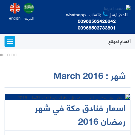
للحجز ارسل
واتساب -whatsapp
العربية
english
00966562428642
00966503733801
أقسام اموقع
T
o
g
g
l
شهر :
March 2016
e
n
a
v
i
g
اسعار فنادق مكة في شهر
a
t
رمضان 2016
i
o
n