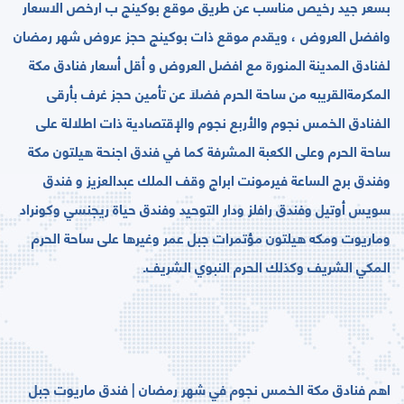
بسعر جيد رخيص مناسب عن طريق موقع بوكينج ب ارخص الاسعار
وافضل العروض ، ويقدم ﻣﻮﻗﻊ ﺫﺍﺕ ﺑﻮﻛﻴﻨﺞ حجز عروض شهر رمضان
لفنادق المدينة المنورة مع اﻓﻀﻞ العروض ﻭ ﺃﻗﻞ ﺃﺳﻌﺎﺭ ﻓﻨﺎﺩﻕ ﻣﻜﺔ
ﺍﻟﻤﻜﺮﻣﺔالقريبه من ساحة الحرم ﻓﻀﻼ‌َ ﻋﻦ ﺗﺄﻣﻴﻦ ﺣﺠﺰ ﻏﺮﻑ ﺑﺄﺭﻗﻰ
الفنادق اﻟﺨﻤﺲ ﻧﺠﻮﻡ ﻭﺍﻷ‌ﺭﺑﻊ ﻧﺠﻮﻡ ﻭﺍﻹ‌ﻗﺘﺼﺎﺩﻳﺔ ﺫﺍﺕ ﺍﻃﻼ‌ﻟﺔ على
ساحة الحرم وﻋﻠﻰ ﺍﻟﻜﻌﺒﺔ ﺍﻟﻤﺸﺮﻓﺔ كما في فندق اجنحة هيلتون مكة
وفندق برج الساعة فيرمونت ابراج وقف الملك عبدالعزيز و فندق
سويس أوتيل وفندق رافلز ودار التوحيد وفندق حياة ريجنسي وكونراد
وماريوت ومكه هيلتون مؤتمرات جبل عمر وغيرها على ﺳﺎﺣﺔ ﺍﻟﺤﺮﻡ
ﺍﻟﻤﻜﻲ ﺍﻟﺸﺮﻳﻒ ﻭﻛﺬﻟﻚ ﺍﻟﺤﺮﻡ ﺍﻟﻨﺒﻮﻱ ﺍﻟﺸﺮﻳﻒ.
اهم فنادق مكة الخمس نجوم في شهر رمضان | فندق ماريوت جبل