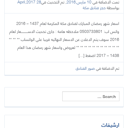
تمت الاضافة في
10 مارس,2016
, تم التحديث في
28 April,2017
بواسطة
حجز فنادق مكة
اسعار شهر رمضان المبارك لفنادق مكة المكرمة لعام 1437 – 2016
واتس اب: 0503733801 ملاحظه هامة : جارى تحديث الاســــــــــــعار لعام
2016 سوف يتم الاعلان عن الاسعار النهائيه قريبا علي الواتساب ** ** **
** ** ** ** ** ** ** ** ** ** ** لعروض واسعار شهر رمضان هذا العام
1438 – 2017 اضغط […]
تم الاضافة في
صور الفنادق
ارشيفات