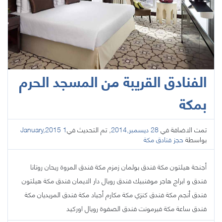
الفنادق القريبة من المسجد الحرم
بمكة
تمت الاضافة في
28 ديسمبر,2014
, تم التحديث في
1 January,2015
بواسطة
حجز فنادق مكة
أجنحة هيلتون مكة فندق بولمان زمزم مكة فندق المروة ريحان روتانا
فندق و ابراج هاجر موفنبيك فندق رويال دار الايمان فندق مكة هيلتون
فندق أنجم مكة فندق كنزي مكة مكارم أجياد مكة فندق المريديان مكة
فندق ساعة مكة فيرمونت فندق الصفوة رويال اوركيد