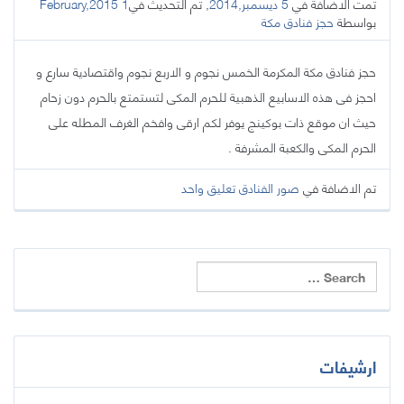
تمت الاضافة في
5 ديسمبر,2014
, تم التحديث في
1 February,2015
بواسطة
حجز فنادق مكة
حجز فنادق مكة المكرمة الخمس نجوم و الاربع نجوم واقتصادية سارع و
احجز فى هذه الاسابيع الذهبية للحرم المكى لتستمتع بالحرم دون زحام
حيث ان موقع ذات بوكينج يوفر لكم ارقى وافخم الغرف المطله على
الحرم المكى والكعبة المشرفة .
تم الاضافة في
صور الفنادق
تعليق واحد
ارشيفات