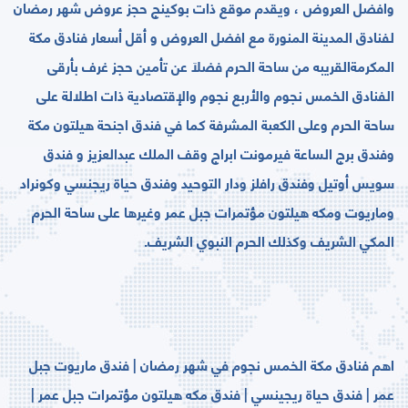
وافضل العروض ، ويقدم ﻣﻮﻗﻊ ﺫﺍﺕ ﺑﻮﻛﻴﻨﺞ حجز عروض شهر رمضان
لفنادق المدينة المنورة مع اﻓﻀﻞ العروض ﻭ ﺃﻗﻞ ﺃﺳﻌﺎﺭ ﻓﻨﺎﺩﻕ ﻣﻜﺔ
ﺍﻟﻤﻜﺮﻣﺔالقريبه من ساحة الحرم ﻓﻀﻼ‌َ ﻋﻦ ﺗﺄﻣﻴﻦ ﺣﺠﺰ ﻏﺮﻑ ﺑﺄﺭﻗﻰ
الفنادق اﻟﺨﻤﺲ ﻧﺠﻮﻡ ﻭﺍﻷ‌ﺭﺑﻊ ﻧﺠﻮﻡ ﻭﺍﻹ‌ﻗﺘﺼﺎﺩﻳﺔ ﺫﺍﺕ ﺍﻃﻼ‌ﻟﺔ على
ساحة الحرم وﻋﻠﻰ ﺍﻟﻜﻌﺒﺔ ﺍﻟﻤﺸﺮﻓﺔ كما في فندق اجنحة هيلتون مكة
وفندق برج الساعة فيرمونت ابراج وقف الملك عبدالعزيز و فندق
سويس أوتيل وفندق رافلز ودار التوحيد وفندق حياة ريجنسي وكونراد
وماريوت ومكه هيلتون مؤتمرات جبل عمر وغيرها على ﺳﺎﺣﺔ ﺍﻟﺤﺮﻡ
ﺍﻟﻤﻜﻲ ﺍﻟﺸﺮﻳﻒ ﻭﻛﺬﻟﻚ ﺍﻟﺤﺮﻡ ﺍﻟﻨﺒﻮﻱ ﺍﻟﺸﺮﻳﻒ.
اهم فنادق مكة الخمس نجوم في شهر رمضان | فندق ماريوت جبل
عمر | فندق حياة ريجينسي | فندق مكه هيلتون مؤتمرات جبل عمر |