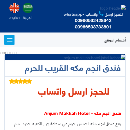
للحجز ارسل
واتساب -whatsapp
العربية
english
00966562428642
00966503733801
أقسام اموقع
T
o
g
g
فندق انجم مكه القريب للحرم
l
e
n
a
للحجز ارسل واتساب
v
i
g
a
t
فندق انجم مكه – Anjum Makkah Hotel
i
o
يقع فندق انجم مكه الخمس نجوم في منطقة جبل الكعبه تحديدا امام
n