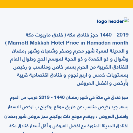
2019 - 1440 حجز فنادق مكة ( فندق ماريوت مكة -
Marriott Makkah Hotel Price in Ramadan month )
و المدينة لعمرة شهر محرم وصفر وشعبان وشهر رمضان
وشوال و ذو القعدة و ذو الحجة لموسم الحج وطوال العام
للفنادق القريبة من الحرم بسعر خاص ومناسب و رخيص
بمستويات خمس و اربع نجوم و فنادق اقتصادية قريبة
بأرخص و افضل العروض
حجز فندق في مكة في شهر رمضان 1440 - 2019 قريب من الحرم
بسعر جيد رخيص مناسب عن طريق موقع بوكينج ب ارخص الاسعار
وافضل العروض ، ويقدم ﻣﻮﻗﻊ ﺫﺍﺕ ﺑﻮﻛﻴﻨﺞ حجز عروض شهر رمضان
لفنادق المدينة المنورة مع اﻓﻀﻞ العروض ﻭ ﺃﻗﻞ ﺃﺳﻌﺎﺭ ﻓﻨﺎﺩﻕ ﻣﻜﺔ