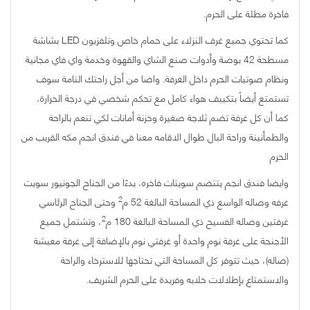
فاخرة مطلة على الحرم.
كما تحتوي جميع غرف النزلاء على حمام خاص وتلفزيون LED بشاشة
مسطحة
42
بوصة وأدوات صنع الشاي والقهوة وخدمة واي فاي مجانية
ونظام صوتيات الحرم داخل الغرفة. واضا من أجل راحتك التامة سوف
تستمتع أيضاً بتكييف هواء كامل مع تحكم شخصي في درجة الحرارة،
كما أن كل غرفة تضم ثلاجة صغيرة وخزنة أمانات لكي تنعم بالراحة
والطمأنينة وراحة البال طوال الاقامه معنا في فندق انجم مكه القريب من
الحرم
وايضا فندق انجم يتتضم سويتات فاخره، بدءًا من الجناح الجونيور سويت
2
غرفه وصاله الواسع ذي المساحة البالغة
52
م
وحتى الجناح الرئاسي
2
غرفتين وصاله الفسيح ذي المساحة البالغة
180
م
، وتشتمل جميع
الأجنحة على غرفة نوم واحدة أو غرفتي نوم بالإضافة إلى غرفة معيشة
(صاله)، حيث تتوفر كل المساحة التي تحتاجها للاسترخاء والراحة
والاستمتاع بإطلالات خلابه وفريدة على الحرم الشريف.