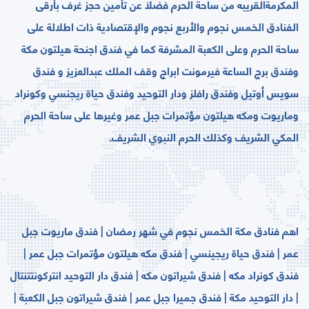
ﺍﻟﻤﻜﺮﻣﺔالقريبه من ساحة الحرم ﻓﻀﻼ‌َ ﻋﻦ ﺗﺄﻣﻴﻦ ﺣﺠﺰ ﻏﺮﻑ ﺑﺄﺭﻗﻰ
الفنادق اﻟﺨﻤﺲ ﻧﺠﻮﻡ ﻭﺍﻷ‌ﺭﺑﻊ ﻧﺠﻮﻡ ﻭﺍﻹ‌ﻗﺘﺼﺎﺩﻳﺔ ﺫﺍﺕ ﺍﻃﻼ‌ﻟﺔ على
ساحة الحرم وﻋﻠﻰ ﺍﻟﻜﻌﺒﺔ ﺍﻟﻤﺸﺮﻓﺔ كما في فندق اجنحة هيلتون مكة
وفندق برج الساعة فيرمونت ابراج وقف الملك عبدالعزيز و فندق
سويس أوتيل وفندق رافلز ودار التوحيد وفندق حياة ريجنسي وكونراد
وماريوت ومكه هيلتون مؤتمرات جبل عمر وغيرها على ﺳﺎﺣﺔ ﺍﻟﺤﺮﻡ
ﺍﻟﻤﻜﻲ ﺍﻟﺸﺮﻳﻒ ﻭﻛﺬﻟﻚ ﺍﻟﺤﺮﻡ ﺍﻟﻨﺒﻮﻱ ﺍﻟﺸﺮﻳﻒ.
اهم فنادق مكة الخمس نجوم في شهر رمضان | فندق ماريوت جبل
عمر | فندق حياة ريجينسي | فندق مكه هيلتون مؤتمرات جبل عمر |
فندق كونراد مكه | فندق شيراتون مكه | فندق دار التوحيد انتركونتتنتال
| دار التوحيد مكة | فندق جميرا جبل عمر | فندق شيراتون جبل الكعبة |