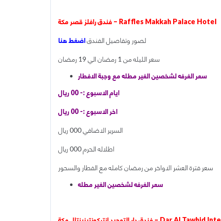
فندق رافلز قصر مكة – Raffles Makkah Palace Hotel
لصور وتفاصيل الفندق
اضغط هنا
سعر الليله من 1 رمضان الي 19 رمضان
سعر الغرفه لشخصين الغير مطله مع وجبة الافطار
ايام الاسبوع :- 00 ريال
اخر الاسبوع :- 00 ريال
السرير الاضافي 000 ريال
اطلاله الحرم 000 ريال
سعر فترة العشر الاواخر من رمضان كامله مع الفطار والسحور
سعر الغرفه لشخصين الغير مطله
Dar Al Tawhid InterContinental Mak