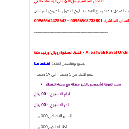
للحجز المباشر ارسل الان علي الواتساب الاتي :
م الفندق + عدد ونوع الغرف + تاريخ الدخول والخروج بالميلادي
اشرة :00966503733801 – 00966562428642
___________________________________________
يال اوركيد مكة – Al Safwah Royal Orchid Hotel
لصور وتفاصيل الفندق
اضغط هنا
سعر الليله من 1 رمضان الي 19 رمضان
سعر الغرفه لشخصين الغير مطله مع وجبة الافطار
ايام الاسبوع :- 00 ريال
اخر الاسبوع :- 00 ريال
السرير الاضافي 000 ريال
اطلاله الحرم 000 ريال