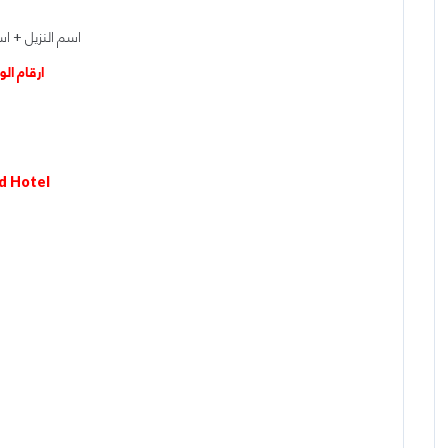
اسم النزيل + اس
ارقام الواتساب المب
فندق الصفوة رو